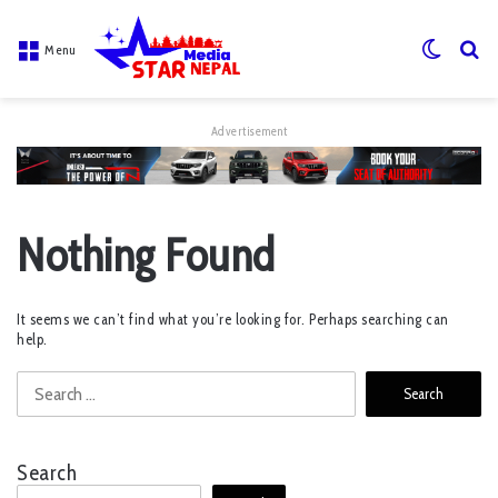
Switch
S
Menu
skin
fo
Advertisement
Nothing Found
It seems we can’t find what you’re looking for. Perhaps searching can
help.
S
e
a
r
Search
c