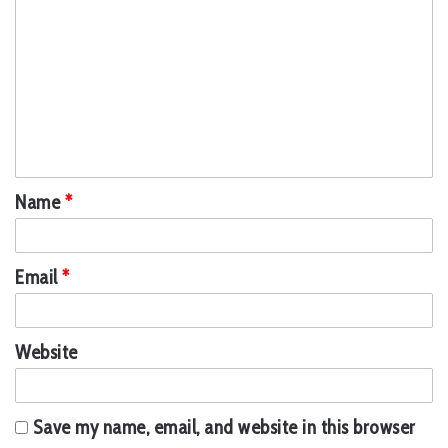
o
m
m
e
n
t
Name
*
*
Email
*
Website
Save my name, email, and website in this browser