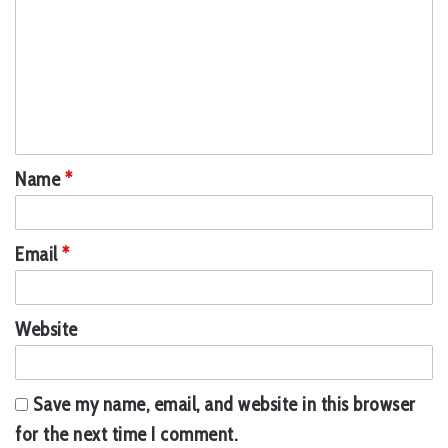
o
m
m
e
n
t
Name
*
*
Email
*
Website
Save my name, email, and website in this browser
for the next time I comment.