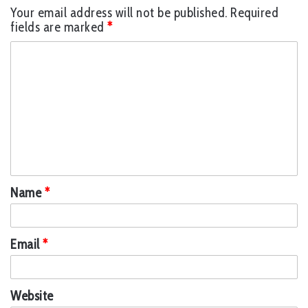
Your email address will not be published.
Required
fields are marked
*
C
o
m
m
e
n
t
Name
*
*
Email
*
Website