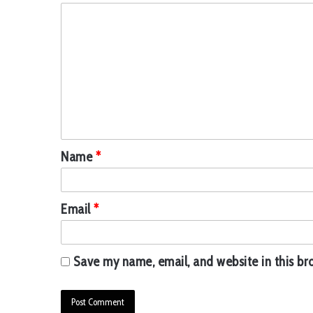
C
o
m
m
e
n
t
Name
*
*
Email
*
Save my name, email, and website in this br