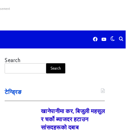
isement
Facebook
YouTube
Switch
Sea
skin
for
Search
Search
टेन्ड्रिङ
खानेपानीमा कर, बिजुली महसुल
र चर्को ब्याजदर हटाउन
सांसदहरूको दबाब